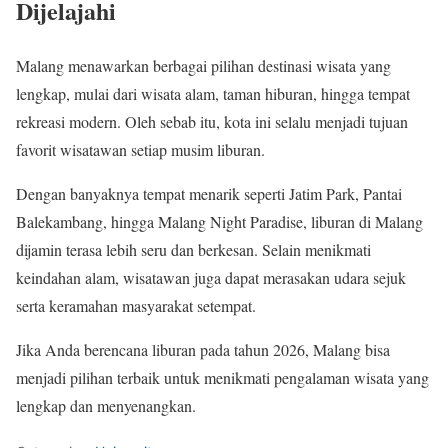
Dijelajahi
Malang menawarkan berbagai pilihan destinasi wisata yang
lengkap, mulai dari wisata alam, taman hiburan, hingga tempat
rekreasi modern. Oleh sebab itu, kota ini selalu menjadi tujuan
favorit wisatawan setiap musim liburan.
Dengan banyaknya tempat menarik seperti Jatim Park, Pantai
Balekambang, hingga Malang Night Paradise, liburan di Malang
dijamin terasa lebih seru dan berkesan. Selain menikmati
keindahan alam, wisatawan juga dapat merasakan udara sejuk
serta keramahan masyarakat setempat.
Jika Anda berencana liburan pada tahun 2026, Malang bisa
menjadi pilihan terbaik untuk menikmati pengalaman wisata yang
lengkap dan menyenangkan.