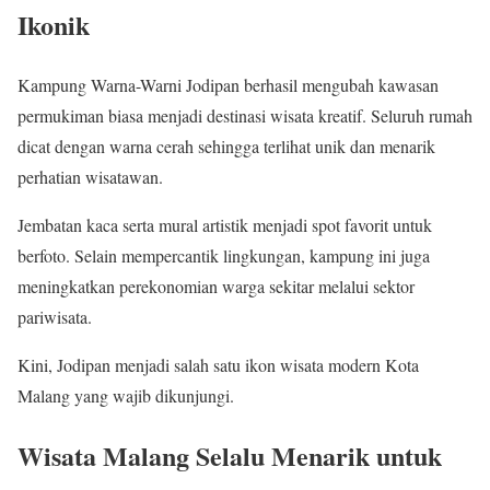
Ikonik
Kampung Warna-Warni Jodipan berhasil mengubah kawasan
permukiman biasa menjadi destinasi wisata kreatif. Seluruh rumah
dicat dengan warna cerah sehingga terlihat unik dan menarik
perhatian wisatawan.
Jembatan kaca serta mural artistik menjadi spot favorit untuk
berfoto. Selain mempercantik lingkungan, kampung ini juga
meningkatkan perekonomian warga sekitar melalui sektor
pariwisata.
Kini, Jodipan menjadi salah satu ikon wisata modern Kota
Malang yang wajib dikunjungi.
Wisata Malang Selalu Menarik untuk