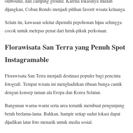
outbound, dan camping ground. Karena lokasinya mudah
dijangkau, Coban Rondo menjadi pilihan favorit wisata keluarga.
Selain itu, kawasan sekitar dipenuhi pepohonan hijau sehingga
cocok untuk melepas penat dari hiruk-pikuk perkotaan.
Florawisata San Terra yang Penuh Spot
Instagramable
Florawisata San Terra menjadi destinasi populer bagi pencinta
fotografi. Tempat wisata ini menghadirkan ribuan bunga cantik
dengan konsep taman ala Eropa dan Korea Selatan.
Bangunan warna-warni serta area tematik membuat pengunjung
betah berlama-lama. Bahkan, hampir setiap sudut lokasi dapat
dijadikan latar foto menarik untuk media sosial.