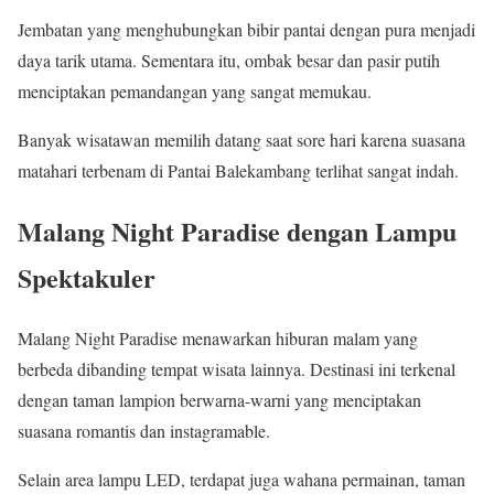
Jembatan yang menghubungkan bibir pantai dengan pura menjadi
daya tarik utama. Sementara itu, ombak besar dan pasir putih
menciptakan pemandangan yang sangat memukau.
Banyak wisatawan memilih datang saat sore hari karena suasana
matahari terbenam di Pantai Balekambang terlihat sangat indah.
Malang Night Paradise dengan Lampu
Spektakuler
Malang Night Paradise menawarkan hiburan malam yang
berbeda dibanding tempat wisata lainnya. Destinasi ini terkenal
dengan taman lampion berwarna-warni yang menciptakan
suasana romantis dan instagramable.
Selain area lampu LED, terdapat juga wahana permainan, taman