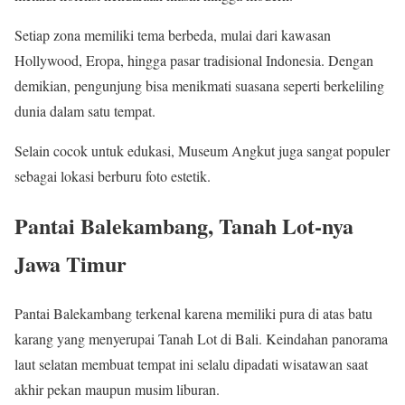
Setiap zona memiliki tema berbeda, mulai dari kawasan
Hollywood, Eropa, hingga pasar tradisional Indonesia. Dengan
demikian, pengunjung bisa menikmati suasana seperti berkeliling
dunia dalam satu tempat.
Selain cocok untuk edukasi, Museum Angkut juga sangat populer
sebagai lokasi berburu foto estetik.
Pantai Balekambang, Tanah Lot-nya
Jawa Timur
Pantai Balekambang terkenal karena memiliki pura di atas batu
karang yang menyerupai Tanah Lot di Bali. Keindahan panorama
laut selatan membuat tempat ini selalu dipadati wisatawan saat
akhir pekan maupun musim liburan.