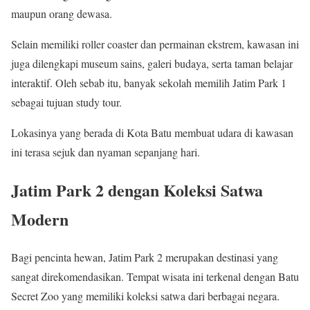
maupun orang dewasa.
Selain memiliki roller coaster dan permainan ekstrem, kawasan ini
juga dilengkapi museum sains, galeri budaya, serta taman belajar
interaktif. Oleh sebab itu, banyak sekolah memilih Jatim Park 1
sebagai tujuan study tour.
Lokasinya yang berada di Kota Batu membuat udara di kawasan
ini terasa sejuk dan nyaman sepanjang hari.
Jatim Park 2 dengan Koleksi Satwa
Modern
Bagi pencinta hewan, Jatim Park 2 merupakan destinasi yang
sangat direkomendasikan. Tempat wisata ini terkenal dengan Batu
Secret Zoo yang memiliki koleksi satwa dari berbagai negara.