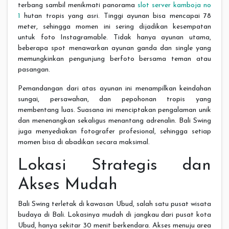
terbang sambil menikmati panorama
slot server kamboja no
1
hutan tropis yang asri. Tinggi ayunan bisa mencapai 78
meter, sehingga momen ini sering dijadikan kesempatan
untuk foto Instagramable. Tidak hanya ayunan utama,
beberapa spot menawarkan ayunan ganda dan single yang
memungkinkan pengunjung berfoto bersama teman atau
pasangan.
Pemandangan dari atas ayunan ini menampilkan keindahan
sungai, persawahan, dan pepohonan tropis yang
membentang luas. Suasana ini menciptakan pengalaman unik
dan menenangkan sekaligus menantang adrenalin. Bali Swing
juga menyediakan fotografer profesional, sehingga setiap
momen bisa di abadikan secara maksimal.
Lokasi Strategis dan
Akses Mudah
Bali Swing terletak di kawasan Ubud, salah satu pusat wisata
budaya di Bali. Lokasinya mudah di jangkau dari pusat kota
Ubud, hanya sekitar 30 menit berkendara. Akses menuju area