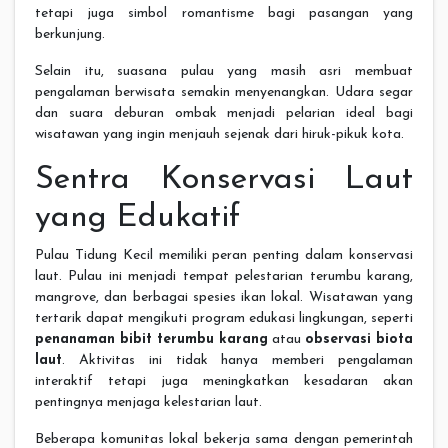
tetapi juga simbol romantisme bagi pasangan yang
berkunjung.
Selain itu, suasana pulau yang masih asri membuat
pengalaman berwisata semakin menyenangkan. Udara segar
dan suara deburan ombak menjadi pelarian ideal bagi
wisatawan yang ingin menjauh sejenak dari hiruk-pikuk kota.
Sentra Konservasi Laut
yang Edukatif
Pulau Tidung Kecil memiliki peran penting dalam konservasi
laut. Pulau ini menjadi tempat pelestarian terumbu karang,
mangrove, dan berbagai spesies ikan lokal. Wisatawan yang
tertarik dapat mengikuti program edukasi lingkungan, seperti
penanaman bibit terumbu karang
atau
observasi biota
laut
. Aktivitas ini tidak hanya memberi pengalaman
interaktif tetapi juga meningkatkan kesadaran akan
pentingnya menjaga kelestarian laut.
Beberapa komunitas lokal bekerja sama dengan pemerintah