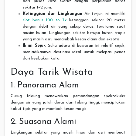
dari pusat kota Garut dengan perjalanan darat
sekitar 1–2 jam.
Ketinggian dan Lingkungan
Air terjun ini memiliki
slot bonus 100 to 7x
ketinggian sekitar 20 meter
dengan debit air yang cukup deras, terutama saat
musim hujan. Lingkungan sekitar berupa hutan tropis
yang masih asri, menambah kesan alami dan eksotis.
Iklim Sejuk
Suhu udara di kawasan ini relatif sejuk,
menjadikannya destinasi ideal untuk melepas penat
dari kesibukan kota.
Daya Tarik Wisata
1. Panorama Alam
Curug Maung menawarkan pemandangan spektakuler
dengan air yang jatuh deras dari tebing tinggi, menciptakan
kabut tipis yang menambah kesan magis.
2. Suasana Alami
Lingkungan sekitar yang masih hijau dan asri membuat