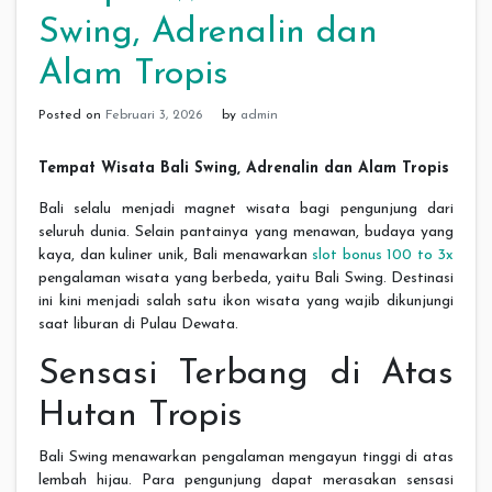
Swing, Adrenalin dan
Alam Tropis
Posted on
Februari 3, 2026
by
admin
Tempat Wisata Bali Swing, Adrenalin dan Alam Tropis
Bali selalu menjadi magnet wisata bagi pengunjung dari
seluruh dunia. Selain pantainya yang menawan, budaya yang
kaya, dan kuliner unik, Bali menawarkan
slot bonus 100 to 3x
pengalaman wisata yang berbeda, yaitu Bali Swing. Destinasi
ini kini menjadi salah satu ikon wisata yang wajib dikunjungi
saat liburan di Pulau Dewata.
Sensasi Terbang di Atas
Hutan Tropis
Bali Swing menawarkan pengalaman mengayun tinggi di atas
lembah hijau. Para pengunjung dapat merasakan sensasi