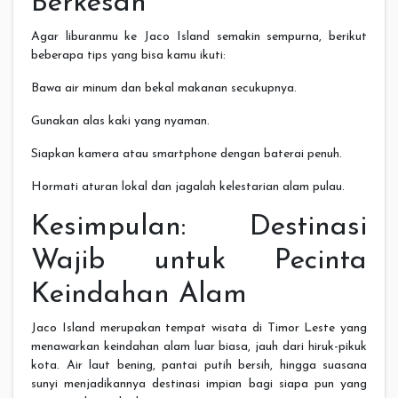
Berkesan
Agar liburanmu ke Jaco Island semakin sempurna, berikut
beberapa tips yang bisa kamu ikuti:
Bawa air minum dan bekal makanan secukupnya.
Gunakan alas kaki yang nyaman.
Siapkan kamera atau smartphone dengan baterai penuh.
Hormati aturan lokal dan jagalah kelestarian alam pulau.
Kesimpulan: Destinasi
Wajib untuk Pecinta
Keindahan Alam
Jaco Island merupakan tempat wisata di Timor Leste yang
menawarkan keindahan alam luar biasa, jauh dari hiruk-pikuk
kota. Air laut bening, pantai putih bersih, hingga suasana
sunyi menjadikannya destinasi impian bagi siapa pun yang