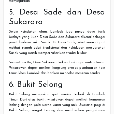
menyegarkan.
5. Desa Sade dan Desa
Sukarara
Selain keindahan alam, Lombok juga punya daya tarik
budaya yang kuat. Desa Sade dan Sukarara dikenal sebagai
pusat budaya suku Sasak. Di Desa Sade, wisatawan dapat
melihat rumah adat tradisional dan kehidupan masyarakat
Sasak yang masih mempertahankan tradisi leluhur.
Sementara itu, Desa Sukarara terkenal sebagai sentra tenun.
Wisatawan dapat melihat langsung proses pembuatan kain
tenun khas Lombok dan bahkan mencoba menenun sendiri.
6. Bukit Selong
Bukit Selong merupakan spot sunrise terbaik di Lombok
Timur. Dari atas bukit, wisatawan dapat melihat hamparan
ladang dengan pola warna-warni yang unik. Suasana pagi di
Bukit Selong sangat tenang dan memberikan pengalaman