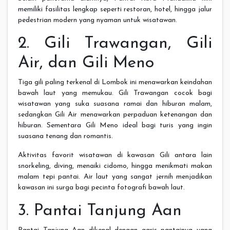
memiliki fasilitas lengkap seperti restoran, hotel, hingga jalur
pedestrian modern yang nyaman untuk wisatawan.
2. Gili Trawangan, Gili
Air, dan Gili Meno
Tiga gili paling terkenal di Lombok ini menawarkan keindahan
bawah laut yang memukau. Gili Trawangan cocok bagi
wisatawan yang suka suasana ramai dan hiburan malam,
sedangkan Gili Air menawarkan perpaduan ketenangan dan
hiburan. Sementara Gili Meno ideal bagi turis yang ingin
suasana tenang dan romantis.
Aktivitas favorit wisatawan di kawasan Gili antara lain
snorkeling, diving, menaiki cidomo, hingga menikmati makan
malam tepi pantai. Air laut yang sangat jernih menjadikan
kawasan ini surga bagi pecinta fotografi bawah laut.
3. Pantai Tanjung Aan