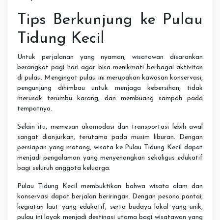
Tips Berkunjung ke Pulau
Tidung Kecil
Untuk perjalanan yang nyaman, wisatawan disarankan
berangkat pagi hari agar bisa menikmati berbagai aktivitas
di pulau. Mengingat pulau ini merupakan kawasan konservasi,
pengunjung dihimbau untuk menjaga kebersihan, tidak
merusak terumbu karang, dan membuang sampah pada
tempatnya.
Selain itu, memesan akomodasi dan transportasi lebih awal
sangat dianjurkan, terutama pada musim liburan. Dengan
persiapan yang matang, wisata ke Pulau Tidung Kecil dapat
menjadi pengalaman yang menyenangkan sekaligus edukatif
bagi seluruh anggota keluarga.
Pulau Tidung Kecil membuktikan bahwa wisata alam dan
konservasi dapat berjalan beriringan. Dengan pesona pantai,
kegiatan laut yang edukatif, serta budaya lokal yang unik,
pulau ini layak menjadi destinasi utama bagi wisatawan yang