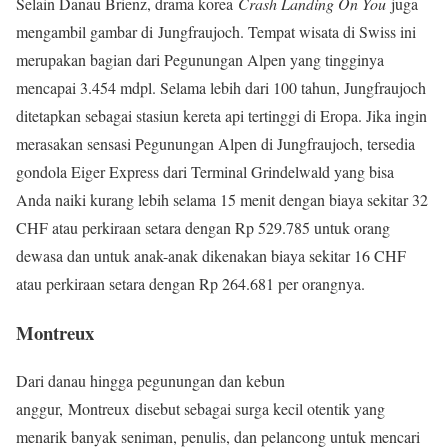
Selain Danau Brienz, drama korea
Crash Landing On You
juga
mengambil gambar di Jungfraujoch. Tempat wisata di Swiss ini
merupakan bagian dari Pegunungan Alpen yang tingginya
mencapai 3.454 mdpl. Selama lebih dari 100 tahun, Jungfraujoch
ditetapkan sebagai stasiun kereta api tertinggi di Eropa. Jika ingin
merasakan sensasi Pegunungan Alpen di Jungfraujoch, tersedia
gondola Eiger Express dari Terminal Grindelwald yang bisa
Anda naiki kurang lebih selama 15 menit dengan biaya sekitar 32
CHF atau perkiraan setara dengan Rp 529.785 untuk orang
dewasa dan untuk anak-anak dikenakan biaya sekitar 16 CHF
atau perkiraan setara dengan Rp 264.681 per orangnya.
Montreux
Dari danau hingga pegunungan dan kebun
anggur, Montreux disebut sebagai surga kecil otentik yang
menarik banyak seniman, penulis, dan pelancong untuk mencari