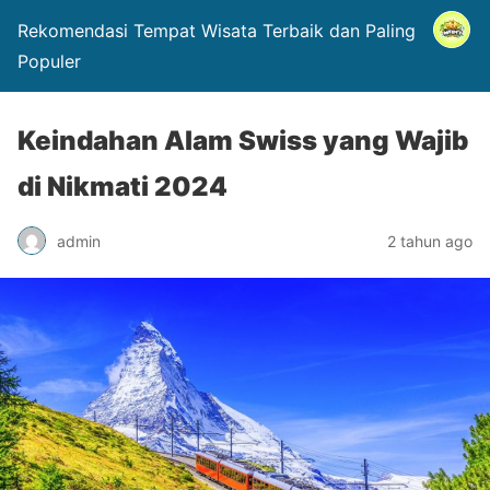
Rekomendasi Tempat Wisata Terbaik dan Paling
Populer
Keindahan Alam Swiss yang Wajib
di Nikmati 2024
admin
2 tahun ago