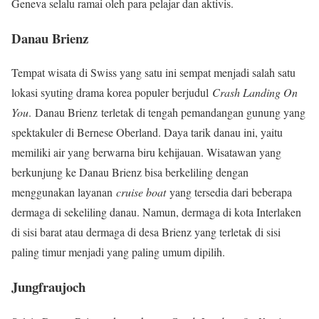
Geneva selalu ramai oleh para pelajar dan aktivis.
Danau Brienz
Tempat wisata di Swiss yang satu ini sempat menjadi salah satu
lokasi syuting drama korea populer berjudul
Crash Landing On
You
. Danau Brienz terletak di tengah pemandangan gunung yang
spektakuler di Bernese Oberland. Daya tarik danau ini, yaitu
memiliki air yang berwarna biru kehijauan. Wisatawan yang
berkunjung ke Danau Brienz bisa berkeliling dengan
menggunakan layanan
cruise boat
yang tersedia dari beberapa
dermaga di sekeliling danau. Namun, dermaga di kota Interlaken
di sisi barat atau dermaga di desa Brienz yang terletak di sisi
paling timur menjadi yang paling umum dipilih.
Jungfraujoch