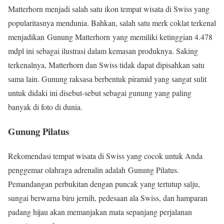
Matterhorn menjadi salah satu ikon tempat wisata di Swiss yang
popularitasnya mendunia. Bahkan, salah satu merk coklat terkenal
menjadikan Gunung Matterhorn yang memiliki ketinggian 4.478
mdpl ini sebagai ilustrasi dalam kemasan produknya. Saking
terkenalnya, Matterhorn dan Swiss tidak dapat dipisahkan satu
sama lain. Gunung raksasa berbentuk piramid yang sangat sulit
untuk didaki ini disebut-sebut sebagai gunung yang paling
banyak di foto di dunia.
Gunung Pilatus
Rekomendasi tempat wisata di Swiss yang cocok untuk Anda
penggemar olahraga adrenalin adalah Gunung Pilatus.
Pemandangan perbukitan dengan puncak yang tertutup salju,
sungai berwarna biru jernih, pedesaan ala Swiss, dan hamparan
padang hijau akan memanjakan mata sepanjang perjalanan