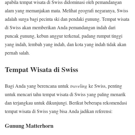
apabila tempat wisata di Swiss didominasi oleh pemandangan
alam yang memanjakan mata. Melihat geografi negaranya, Swiss
adalah surga bagi pecinta ski dan pendaki gunung. Tempat wisata
di Swiss akan memberikan Anda pemandangan indah dari
puncak gunung, kebun anggur terkenal, padang rumput tinggi
yang indah, lembah yang indah, dan kota yang indah tidak akan
pernah salah.
Tempat Wisata di Swiss
Bagi Anda yang berencana untuk
traveling
ke Swiss, penting
untuk mencari tahu tempat wisata di Swiss yang paling menarik
dan terjangkau untuk dikunjungi. Berikut beberapa rekomendasi
tempat wisata di Swiss yang bisa Anda jadikan referensi:
Gunung Matterhorn