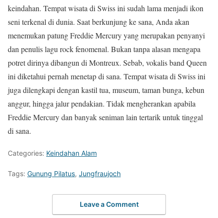
keindahan. Tempat wisata di Swiss ini sudah lama menjadi ikon
seni terkenal di dunia. Saat berkunjung ke sana, Anda akan
menemukan patung Freddie Mercury yang merupakan penyanyi
dan penulis lagu rock fenomenal. Bukan tanpa alasan mengapa
potret dirinya dibangun di Montreux. Sebab, vokalis band Queen
ini diketahui pernah menetap di sana. Tempat wisata di Swiss ini
juga dilengkapi dengan kastil tua, museum, taman bunga, kebun
anggur, hingga jalur pendakian. Tidak mengherankan apabila
Freddie Mercury dan banyak seniman lain tertarik untuk tinggal
di sana.
Categories:
Keindahan Alam
Tags:
Gunung Pilatus
,
Jungfraujoch
Leave a Comment