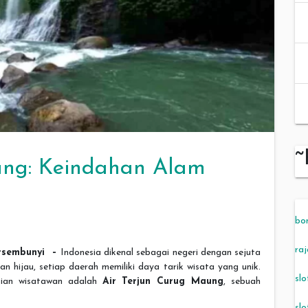
~
ung: Keindahan Alam
bo
ra
ersembunyi –
Indonesia dikenal sebagai negeri dengan sejuta
n hijau, setiap daerah memiliki daya tarik wisata yang unik.
slo
atian wisatawan adalah
Air Terjun Curug Maung
, sebuah
sl