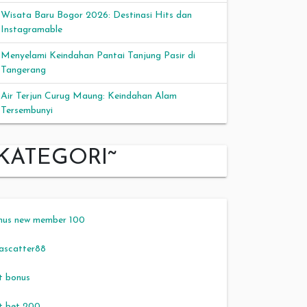
Wisata Baru Bogor 2026: Destinasi Hits dan
Instagramable
Menyelami Keindahan Pantai Tanjung Pasir di
Tangerang
Air Terjun Curug Maung: Keindahan Alam
Tersembunyi
KATEGORI~
nus new member 100
jascatter88
t bonus
ot bet 200