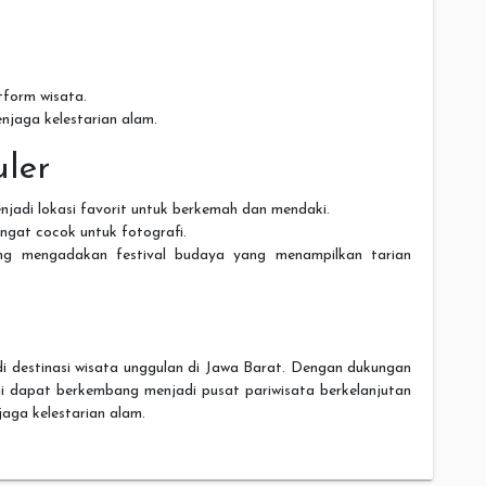
tform wisata.
jaga kelestarian alam.
uler
njadi lokasi favorit untuk berkemah dan mendaki.
gat cocok untuk fotografi.
ing mengadakan festival budaya yang menampilkan tarian
i destinasi wisata unggulan di Jawa Barat. Dengan dukungan
ni dapat berkembang menjadi pusat pariwisata berkelanjutan
aga kelestarian alam.