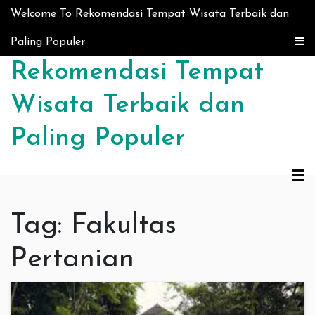
Skip to content
Welcome To Rekomendasi Tempat Wisata Terbaik dan
Paling Populer
Rekomendasi Tempat
Wisata Terbaik dan
Paling Populer
Tag:
Fakultas
Pertanian