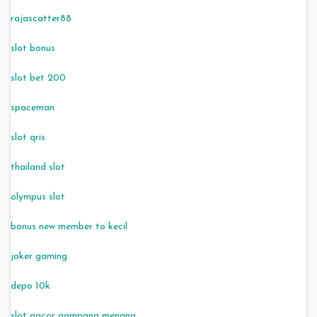
rajascatter88
slot bonus
slot bet 200
spaceman
slot qris
thailand slot
olympus slot
bonus new member to kecil
joker gaming
depo 10k
slot gacor gampang menang