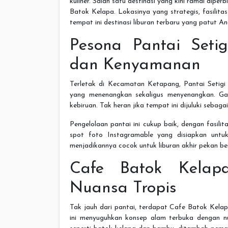
kuliner. Salah satu destinasi yang kini ramai dipe
Batok Kelapa. Lokasinya yang strategis, fasilit
tempat ini destinasi liburan terbaru yang patut An
Pesona Pantai Seti
dan Kenyamanan
Terletak di Kecamatan Ketapang, Pantai Setig
yang menenangkan sekaligus menyenangkan. Garis
kebiruan. Tak heran jika tempat ini dijuluki sebag
Pengelolaan pantai ini cukup baik, dengan fasilita
spot foto Instagramable yang disiapkan unt
menjadikannya cocok untuk liburan akhir pekan be
Cafe Batok Kelapa
Nuansa Tropis
Tak jauh dari pantai, terdapat Cafe Batok Kelapa
ini menyuguhkan konsep alam terbuka dengan nu