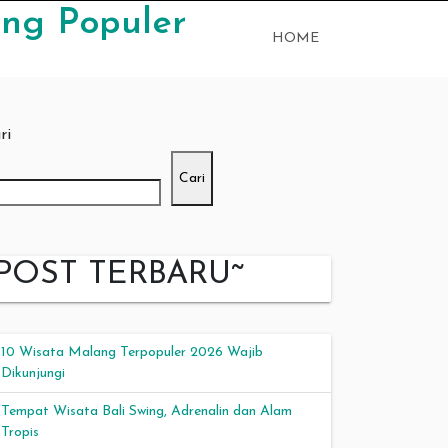
ing Populer
HOME
ri
Cari
POST TERBARU~
10 Wisata Malang Terpopuler 2026 Wajib
Dikunjungi
Tempat Wisata Bali Swing, Adrenalin dan Alam
Tropis