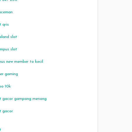
aceman
t qris
iland slot
ympus slot
nus new member to kecil
ker gaming
po 10k
ot gacor gampang menang
t gacor
t