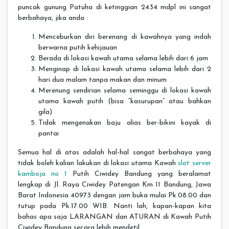
puncak gunung Patuha di ketinggian 2434 mdpl ini sangat
berbahaya, jika anda :
Menceburkan diri berenang di kawahnya yang indah
berwarna putih kehijauan
Berada di lokasi kawah utama selama lebih dari 6 jam
Menginap di lokasi kawah utama selama lebih dari 2
hari dua malam tanpa makan dan minum
Merenung sendirian selama seminggu di lokasi kawah
utama kawah putih (bisa “kasurupan” atau bahkan
gila)
Tidak mengenakan baju alias ber-bikini kayak di
pantai
Semua hal di atas adalah hal-hal sangat berbahaya yang
tidak boleh kalian lakukan di lokasi utama Kawah
slot server
kamboja no 1
Putih Ciwidey Bandung yang beralamat
lengkap di Jl. Raya Ciwidey Patengan Km 11 Bandung, Jawa
Barat Indonesia 40973 dengan jam buka mulai Pk.08.00 dan
tutup pada Pk.17.00 WIB. Nanti lah, kapan-kapan kita
bahas apa saja LARANGAN dan ATURAN di Kawah Putih
Ciwidey Bandung secara lebih mendetil.