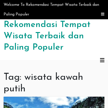
Skip to content
Welcome To Rekomendasi Tempat Wisata Terbaik dan
Paling Populer
Rekomendasi Tempat
Wisata Terbaik dan
Paling Populer
Tag:
wisata kawah
putih