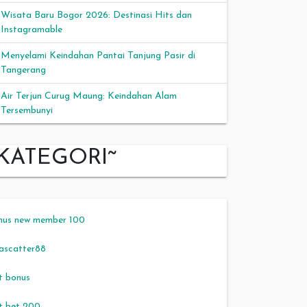
Wisata Baru Bogor 2026: Destinasi Hits dan
Instagramable
Menyelami Keindahan Pantai Tanjung Pasir di
Tangerang
Air Terjun Curug Maung: Keindahan Alam
Tersembunyi
KATEGORI~
nus new member 100
jascatter88
t bonus
ot bet 200