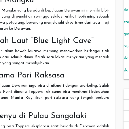
ji Mangku
slo
Mangku yang berada di kepulauan Derawan ini memiliki bibir
ng di penuhi air sehingga sekilas terlihat lebih mirip sebuah
sta
iwa petualang, berenang menjelajahi eksotisme dari Goa Haji
buran ke Derawan.
ga
ah Laut “Blue Light Cave“
ra
an alam bawah lautnya memang menawarkan berbagai titik
dari seluruh dunia. Salah satu lokasi menyelam yang menarik
slo
ut yang sangat menakjubkan.
slo
sama Pari Raksasa
lauan Derawan juga bisa di nikmati dengan snorkeling. Salah
ta Point dimana Toppers tak cuma bisa menikmati keindahan
rsama Manta Ray, ikan pari raksasa yang tengah berburu
enyu di Pulau Sangalaki
ang bisa Toppers eksplorasi saat berada di Derawan adalah