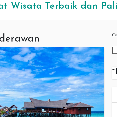
t Wisata Terbaik dan Pal
Ca
 derawan
~