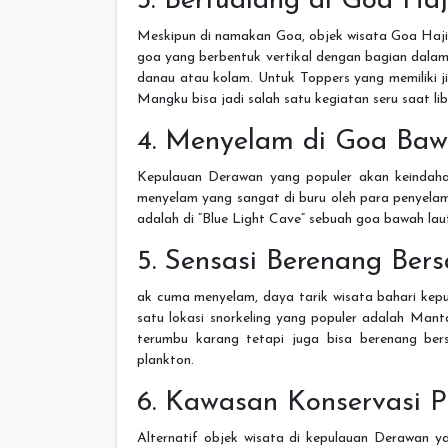
3. Bertualang di Goa Ha
Meskipun di namakan Goa, objek wisata Goa Haji 
goa yang berbentuk vertikal dengan bagian dalam ya
danau atau kolam. Untuk Toppers yang memiliki j
Mangku bisa jadi salah satu kegiatan seru saat li
4. Menyelam di Goa Baw
Kepulauan Derawan yang populer akan keindah
menyelam yang sangat di buru oleh para penyelam 
adalah di “Blue Light Cave” sebuah goa bawah la
5. Sensasi Berenang Ber
ak cuma menyelam, daya tarik wisata bahari kepu
satu lokasi snorkeling yang populer adalah Man
terumbu karang tetapi juga bisa berenang be
plankton.
6. Kawasan Konservasi P
Alternatif objek wisata di kepulauan Derawan y