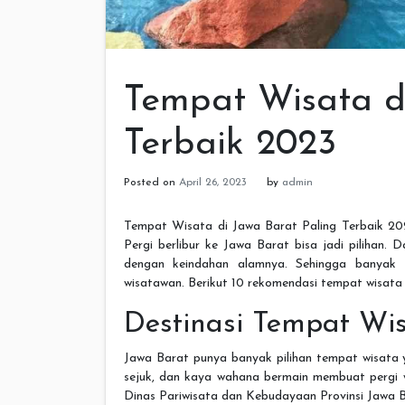
Tempat Wisata d
Terbaik 2023
Posted on
April 26, 2023
by
admin
Tempat Wisata di Jawa Barat Paling Terbaik 202
Pergi berlibur ke Jawa Barat bisa jadi pilihan.
dengan keindahan alamnya. Sehingga banyak 
wisatawan. Berikut 10 rekomendasi tempat wisata 
Destinasi Tempat Wis
Jawa Barat punya banyak pilihan tempat wisata
sejuk, dan kaya wahana bermain membuat pergi wi
Dinas Pariwisata dan Kebudayaan Provinsi Jawa Bar