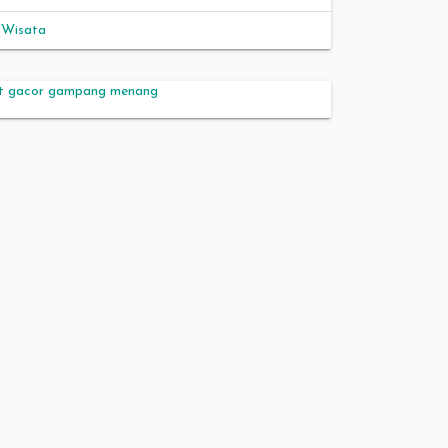
Wisata
ot gacor gampang menang