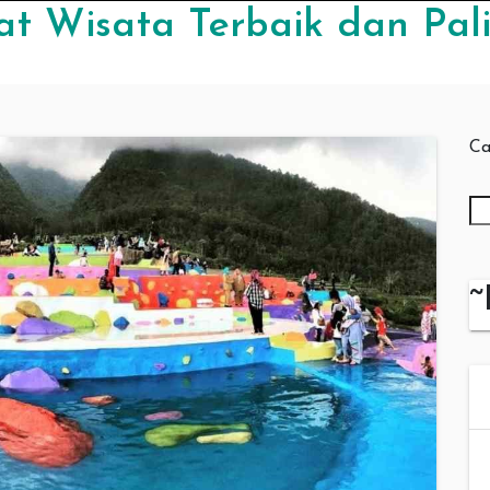
t Wisata Terbaik dan Pal
Ca
~