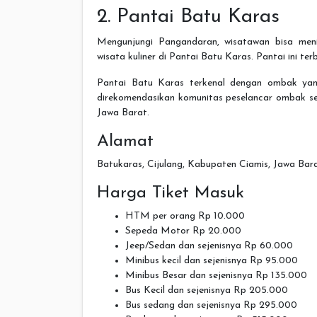
2. Pantai Batu Karas
Mengunjungi Pangandaran, wisatawan bisa menik
wisata kuliner di Pantai Batu Karas. Pantai ini te
Pantai Batu Karas terkenal dengan ombak yang
direkomendasikan komunitas peselancar ombak seb
Jawa Barat.
Alamat
Batukaras, Cijulang, Kabupaten Ciamis, Jawa Bara
Harga Tiket Masuk
HTM per orang Rp 10.000
Sepeda Motor Rp 20.000
Jeep/Sedan dan sejenisnya Rp 60.000
Minibus kecil dan sejenisnya Rp 95.000
Minibus Besar dan sejenisnya Rp 135.000
Bus Kecil dan sejenisnya Rp 205.000
Bus sedang dan sejenisnya Rp 295.000