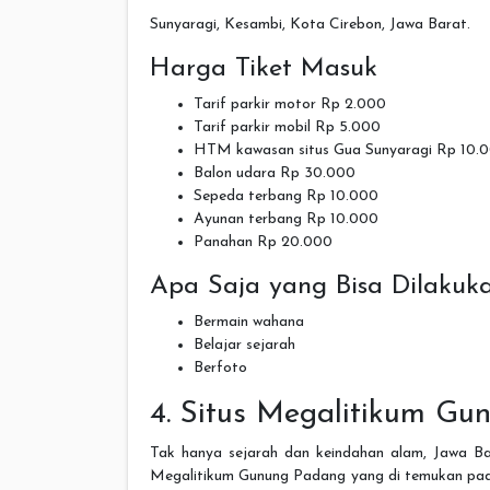
Sunyaragi, Kesambi, Kota Cirebon, Jawa Barat.
Harga Tiket Masuk
Tarif parkir motor Rp 2.000
Tarif parkir mobil Rp 5.000
HTM kawasan situs Gua Sunyaragi Rp 10.
Balon udara Rp 30.000
Sepeda terbang Rp 10.000
Ayunan terbang Rp 10.000
Panahan Rp 20.000
Apa Saja yang Bisa Dilakuk
Bermain wahana
Belajar sejarah
Berfoto
4. Situs Megalitikum G
Tak hanya sejarah dan keindahan alam, Jawa Ba
Megalitikum Gunung Padang yang di temukan pad