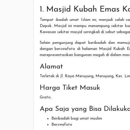
1. Masjid Kubah Emas K
Tempat ibadah umat Islam ini, menjadi salah s
Depok. Masjid ini mampu menampung sekitar kur
Kawasan sekitar masjid seringkali di sebut sebag
Selain pengunjung dapat beribadah dan memu
dengan berswafoto di halaman Masjid Kubah Em
merepresentasikan bangunan megah di dalam masj
Alamat
Terletak di Jl. Raya Meruyung, Meruyung, Kec. L
Harga Tiket Masuk
Gratis.
Apa Saja yang Bisa Dilakuk
Beribadah bagi umat muslim
Berswafoto