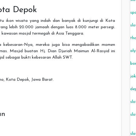
ota Depok
sp
atu ikon wisata yang indah dan banyak di kunjungi di Kota
slo
ang lebih 20.000 jamaah dengan luas 8.000 meter persegi.
ai kawasan masjid termegah di Asia Tenggara.
tha
ja kebesaran-Nya, mereka juga bisa mengabadikan momen
ol
as. Masjid buatan Hj. Dian Djuriah Maimun Al-Rasyid ini
id sebagai bukti kebesaran Allah SWT.
bo
jo
imo, Kota Depok, Jawa Barat.
de
sl
an
slo
slo