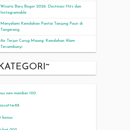
Wisata Baru Bogor 2026: Destinasi Hits dan
Instagramable
Menyelami Keindahan Pantai Tanjung Pasir di
Tangerang
Air Terjun Curug Maung: Keindahan Alam
Tersembunyi
KATEGORI~
nus new member 100
jascatter88
t bonus
ot bet 200