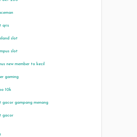
aceman
t qris
iland slot
ympus slot
nus new member to kecil
ker gaming
po 10k
ot gacor gampang menang
t gacor
t