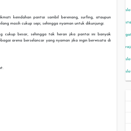
slo
mati keindahan pantai sambil berenang, surfing, ataupun
sta
rbilang masih cukup sepi, sehingga nyaman untuk dikunjungi.
 cukup besar, sehingga tak heran jika pantai ini banyak
ga
agai arena berselancar yang nyaman jika ingin berwisata di
ra
slo
t.
slo